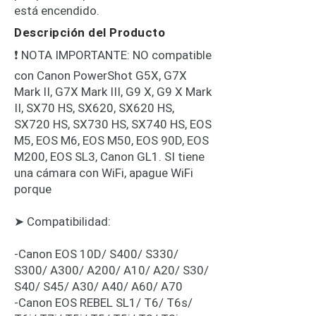
está encendido.
Descripción del Producto
❗ NOTA IMPORTANTE: NO compatible
con Canon PowerShot G5X, G7X
Mark II, G7X Mark III, G9 X, G9 X Mark
II, SX70 HS, SX620, SX620 HS,
SX720 HS, SX730 HS, SX740 HS, EOS
M5, EOS M6, EOS M50, EOS 90D, EOS
M200, EOS SL3, Canon GL1. SI tiene
una cámara con WiFi, apague WiFi
porque
➤ Compatibilidad:
-Canon EOS 10D/ S400/ S330/
S300/ A300/ A200/ A10/ A20/ S30/
S40/ S45/ A30/ A40/ A60/ A70
-Canon EOS REBEL SL1/ T6/ T6s/