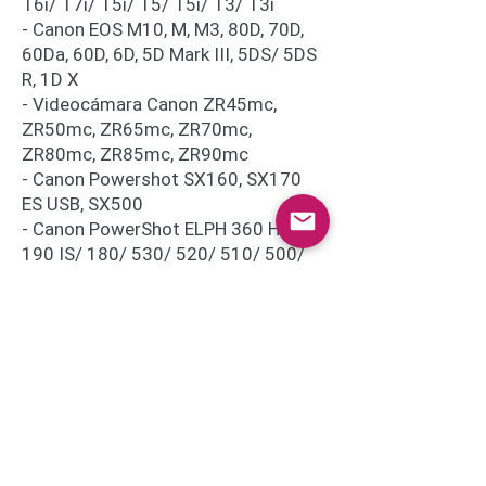
T6i/ T7i/ T5i/ T5/ T5i/ T3/ T3i
- Canon EOS M10, M, M3, 80D, 70D,
60Da, 60D, 6D, 5D Mark III, 5DS/ 5DS
R, 1D X
- Videocámara Canon ZR45mc,
ZR50mc, ZR65mc, ZR70mc,
ZR80mc, ZR85mc, ZR90mc
- Canon Powershot SX160, SX170
ES USB, SX500
- Canon PowerShot ELPH 360 HS/
190 IS/ 180/ 530/ 520/ 510/ 500/
350/ 340/ 330/ 320/ 310/ 300/
110/ 100 HS
- Canon PowerShot ELPH 170/ 160/
150/ 140/ 135/ 130/ 115 ES, A4000
ES, A3500 ES, A3400 ES, A3300 ES,
A2600, A2500, A2400 ES, A2300,
A2200, A1400, A1300, A1200, A810,
A800, D30, D20, D10
- Todos los dispositivos con