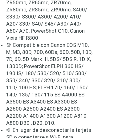
ZR50mc, ZR65mc, ZR70mc,
ZR80mc, ZR85mc, ZR90mc; S400/
S330/ S300/ A300/ A200/ A10/
A20/ S30/ S40/ S45/ A30/ A40/
A60/ A70; PowerShot G10; Canon
Vixia HF R800
💯 Compatible con Canon EOS M10,
M, M3, 80D, 70D, 60Da, 60D, 50D, 10D,
7D, 6D, 5D Mark III, 5DS/ 5DS R, 1D X,
1300D; PowerShot ELPH 360 HS/
190 IS/ 180/ 530/ 520/ 510/ 500/
350/ 340/ 330/ 320/ 310/ 300/
110/ 100 HS; ELPH 170/ 160/ 150/
140/ 135/ 130/ 115 ES A4000 ES
A3500 ES A3400 ES A3300 ES
A2600 A2500 A2400 ES A2300
A2200 A1400 A1300 A1200 A810
A800 D30 , D20, D10.
🤙 En lugar de desconectar la tarjeta
SD o conectarse a Wi-Fi para