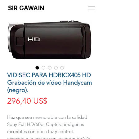
SIR GAWAIN
VIDISEC PARA HDRICX405 HD
Grabación de vídeo Handycam
(negro).
Precio
296,40 US$
Haz que sea memorable con la calidad 
Sony Full HD/60p. Captura imágenes 
increíbles con poca luz y control. 
acércate a la acción con un zoom de 27x, 