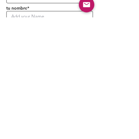
tu nombre*
Tu Email*
Activar mi garantía
*No compartimos su información personal
con nadie. Echa un vistazo a nuestra
Política de privacidad para más
información.
¿Necesita ayuda?
Habla con el soporte